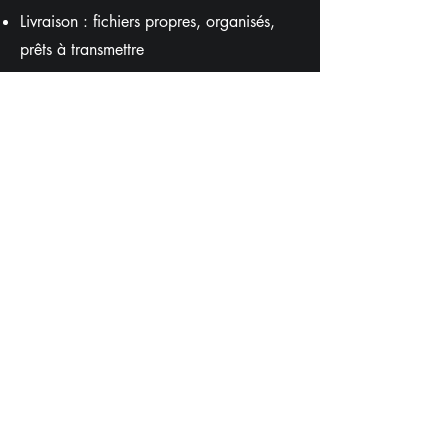
Livraison : fichiers propres, organisés,
prêts à transmettre
Rigueur, confidentialité, réactivité
Confidentialité : vos informations projet
restent protégées
Rigueur : plans cohérents, lisibles et
structurés
Réactivité : échanges simples et délai
annoncé
Livrables propres : fichiers nommés, triés,
versionnés